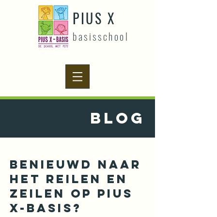
PIUS X
basisschool
BLOG
Benieuwd naar
het reilen en
zeilen op Pius
X-basis?