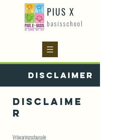
PIUS X
basisschool
DISCLAIMER
Disclaime
r
Vrijwaringsclausule