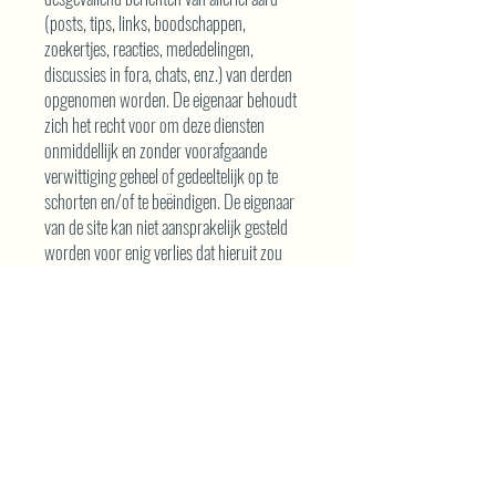
(posts, tips, links, boodschappen,
zoekertjes, reacties, mededelingen,
discussies in fora, chats, enz.) van derden
opgenomen worden. De eigenaar behoudt
zich het recht voor om deze diensten
onmiddellijk en zonder voorafgaande
verwittiging geheel of gedeeltelijk op te
schorten en/of te beëindigen. De eigenaar
van de site kan niet aansprakelijk gesteld
worden voor enig verlies dat hieruit zou
voortvloeien. Aangezien deze berichten het
werk van derden zijn, kan de eigenaar op
geen enkele wijze aansprakelijk worden
gesteld voor enige schade die daaruit zou
voortvloeien, noch voor eventuele fouten in
de inhoud ervan. Alle teksten, gegevens,
foto’s, video’s, berichten of andere
materialen geplaatst binnen deze berichten
vallen onder de exclusieve