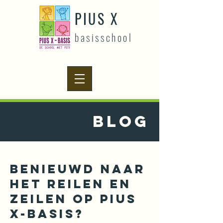
PIUS X
basisschool
BLOG
Benieuwd naar
het reilen en
zeilen op Pius
X-basis?