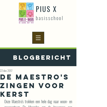
PIUS X
basisschool
Blogbericht
22 dec 2017
De Maestro's
zingen voor
Kerst
Onze Maestro's trokken een hele dag naar woon- en 