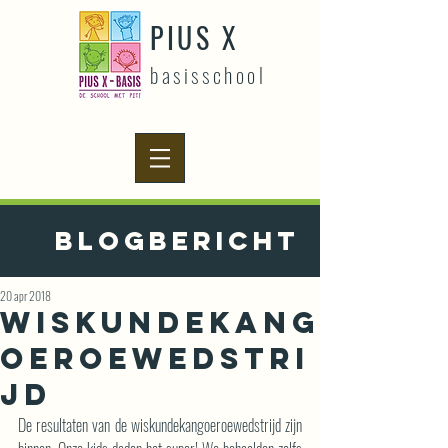
PIUS X
basisschool
Blogbericht
20 apr 2018
Wiskundekang
oeroewedstri
jd
De resultaten van de wiskundekangoeroewedstrijd zijn 