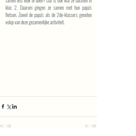
samen iets leuk te doen? Dat is ook wat ze dachten in 
klas 2. Daarom gingen ze samen met hun papa's 
fietsen. Zowel de papa's als de 2de-klassers genoten 
volop van deze gezamenlijke activiteit.