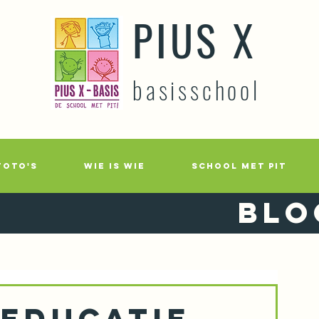
PIUS X
basisschool
FOTO'S
WIE IS WIE
SCHOOL MET PIT
Blo
educatie