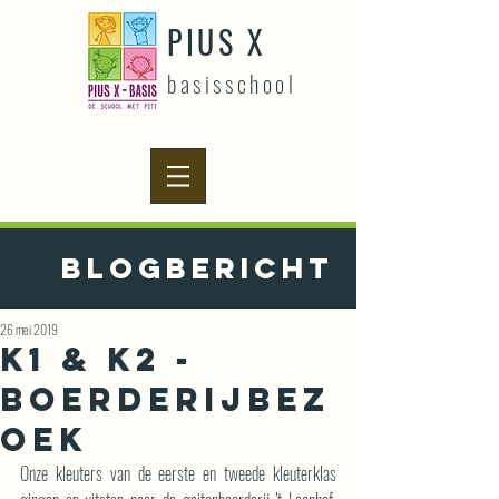
PIUS X
basisschool
Blogbericht
26 mei 2019
K1 & K2 -
Boerderijbez
oek
Onze kleuters van de eerste en tweede kleuterklas 