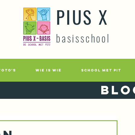
PIUS X
basisschool
FOTO'S
WIE IS WIE
SCHOOL MET PIT
Blo
on