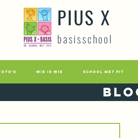
PIUS X
basisschool
FOTO'S
WIE IS WIE
SCHOOL MET PIT
Blo