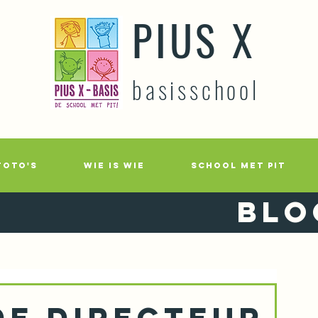
PIUS X
basisschool
FOTO'S
WIE IS WIE
SCHOOL MET PIT
Blo
DE DIRECTEUR