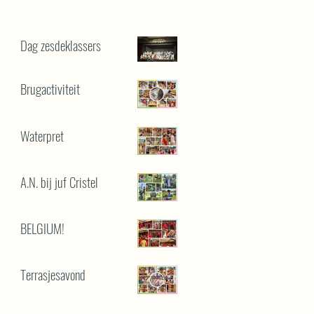
Dag zesdeklassers
Brugactiviteit
Waterpret
A.N. bij juf Cristel
BELGIUM!
Terrasjesavond