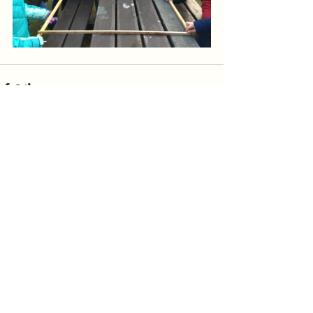
Opmerkingen
Plaats een opmerking...
Rotstraat 4
9240 Zele