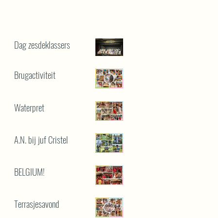
Dag zesdeklassers
Brugactiviteit
Waterpret
A.N. bij juf Cristel
BELGIUM!
Terrasjesavond