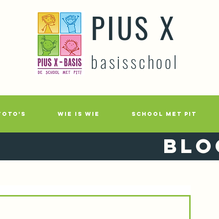
PIUS X
basisschool
FOTO'S
WIE IS WIE
SCHOOL MET PIT
Blo