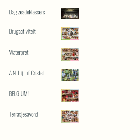
Dag zesdeklassers
Brugactiviteit
Waterpret
A.N. bij juf Cristel
BELGIUM!
Terrasjesavond