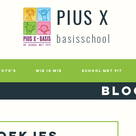
PIUS X
basisschool
FOTO'S
WIE IS WIE
SCHOOL MET PIT
Blo
oekjes