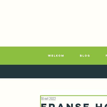
WELKOM
BLOG
18 mrt 2022
Franse h