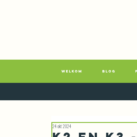
WELKOM
BLOG
24 okt 2024
K2 EN K3 