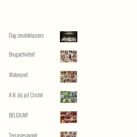
Dag zesdeklassers
Brugactiviteit
Waterpret
A.N. bij juf Cristel
BELGIUM!
Terrasjesavond