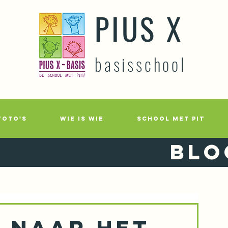
PIUS X
basisschool
FOTO'S
WIE IS WIE
SCHOOL MET PIT
Blo
- NAAR HET