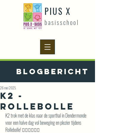
PIUS X
basisschool
Blogbericht
26 mei 2025
K2 -
Rollebolle
K2 trok met de klas naar de sporthal in Dendermonde 
voor een halve dag vol beweging en plezier tijdens 
Rollebolle! 🏃‍♂️⛹️‍♀️🚴‍♂️