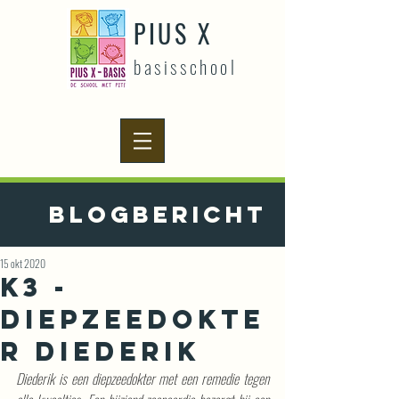
PIUS X
basisschool
Blogbericht
15 okt 2020
K3 -
Diepzeedokte
r Diederik
Diederik is een diepzeedokter met een remedie tegen 