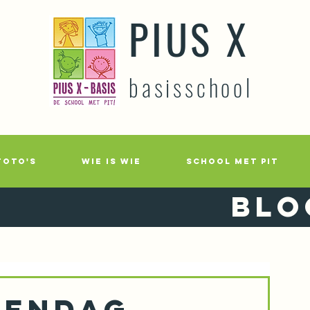
PIUS X
basisschool
FOTO'S
WIE IS WIE
SCHOOL MET PIT
Blo
atendag