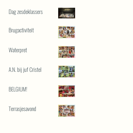
Dag zesdeklassers
Brugactiviteit
Waterpret
A.N. bij juf Cristel
BELGIUM!
Terrasjesavond