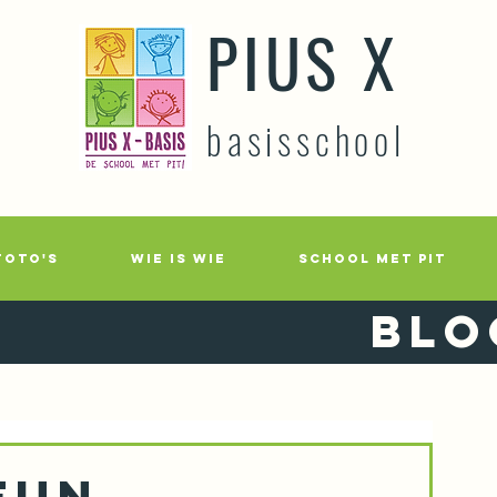
PIUS X
basisschool
FOTO'S
WIE IS WIE
SCHOOL MET PIT
Blo
fun