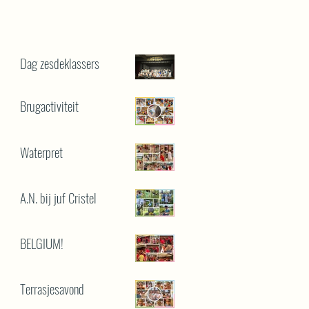
Dag zesdeklassers
Brugactiviteit
Waterpret
A.N. bij juf Cristel
BELGIUM!
Terrasjesavond