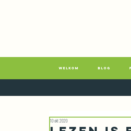
WELKOM
BLOG
10 okt 2020
Lezen is 