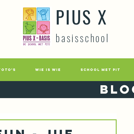
PIUS X
basisschool
FOTO'S
WIE IS WIE
SCHOOL MET PIT
Blo
fun - Juf