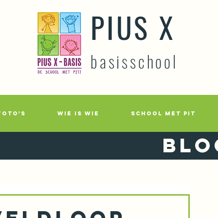
PIUS X
basisschool
FOTO'S
WIE IS WIE
SCHOOL MET PIT
Blo
veldloop