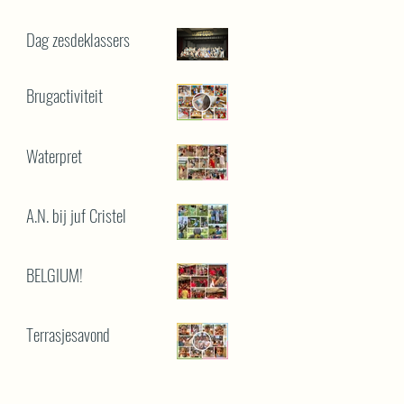
Dag zesdeklassers
Brugactiviteit
Waterpret
A.N. bij juf Cristel
BELGIUM!
Terrasjesavond