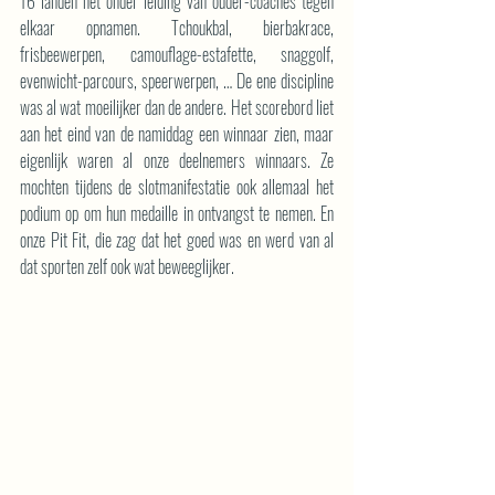
16 landen het onder leiding van ouder-coaches tegen 
elkaar opnamen. Tchoukbal, bierbakrace, 
frisbeewerpen, camouflage-estafette, snaggolf, 
evenwicht-parcours, speerwerpen, … De ene discipline 
was al wat moeilijker dan de andere. Het scorebord liet 
aan het eind van de namiddag een winnaar zien, maar 
eigenlijk waren al onze deelnemers winnaars. Ze 
mochten tijdens de slotmanifestatie ook allemaal het 
podium op om hun medaille in ontvangst te nemen. En 
onze Pit Fit, die zag dat het goed was en werd van al 
dat sporten zelf ook wat beweeglijker.