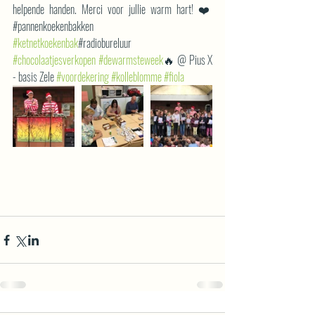
helpende handen. Merci voor jullie warm hart! ❤️
#pannenkoekenbakken 
#ketnetkoekenbak
#radiobureluur 
#chocolaatjesverkopen
#dewarmsteweek
🔥 @ Pius X 
- basis Zele 
#voordekering
#kolleblomme
#fiola