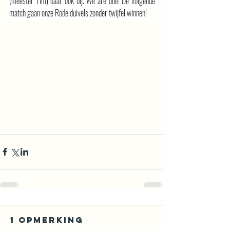
(meester Tim) daar ook bij. We are one! De volgende 
match gaan onze Rode duivels zonder twijfel winnen!
1 opmerking