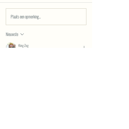
Plaats een opmerking...
Nieuwste
King Zog
30 jun
Helemaal mee eens, wat een sfeer met DJ Sambal en DJ 
Baardagaam, en dat “We are one” blijft nog dagen in je hoofd 
hangen. Voor de volgende match van onze Rode Duivels 
duimen we samen en kijken we het liefst met vrienden rond 
een tafel vol antipasti en een goede pizza, want voetbal 
smaakt beter als je deelt. Wie nog een plek zoekt om te 
supporteren met écht Italiaans op het bord, vindt op 
https://gustoculturabe.com/
 de adressen per stad, van…
Meer tonen
Like
Reageren