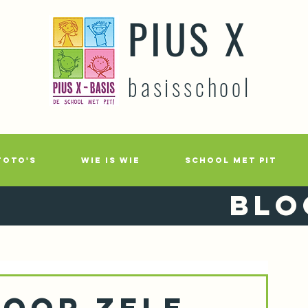
PIUS X
basisschool
FOTO'S
WIE IS WIE
SCHOOL MET PIT
Blo
voor Zele