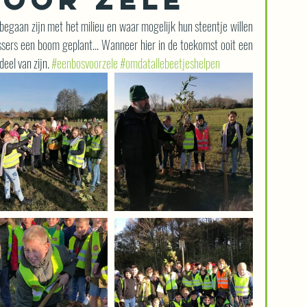
gaan zijn met het milieu en waar mogelijk hun steentje willen 
sers een boom geplant... Wanneer hier in de toekomst ooit een 
eel van zijn. 
#eenbosvoorzele
#omdatallebeetjeshelpen