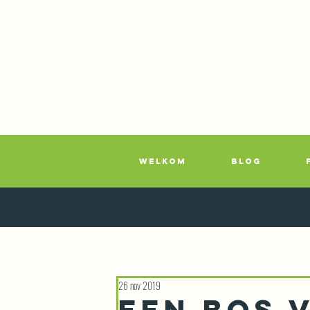
WELKOM
BLOG
26 nov 2019
Een bos 