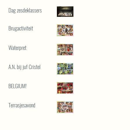
Dag zesdeklassers
Brugactiviteit
Waterpret
A.N. bij juf Cristel
BELGIUM!
Terrasjesavond