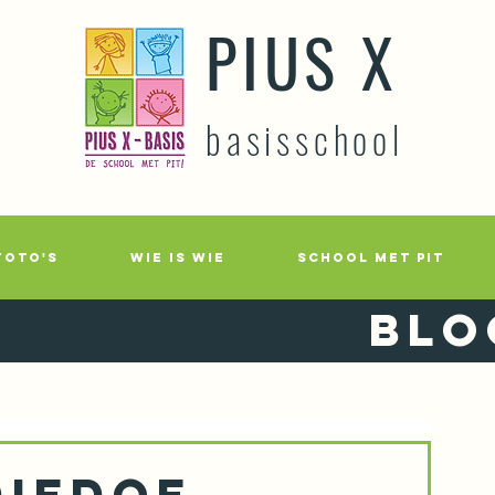
PIUS X
basisschool
FOTO'S
WIE IS WIE
SCHOOL MET PIT
Blo
diedoe