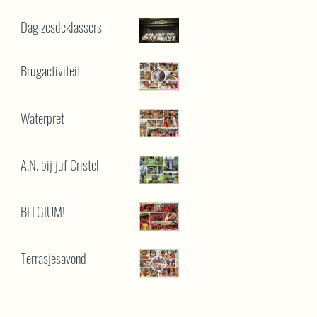
Dag zesdeklassers
Brugactiviteit
Waterpret
A.N. bij juf Cristel
BELGIUM!
Terrasjesavond