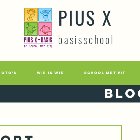
PIUS X
basisschool
FOTO'S
WIE IS WIE
SCHOOL MET PIT
Blo
port